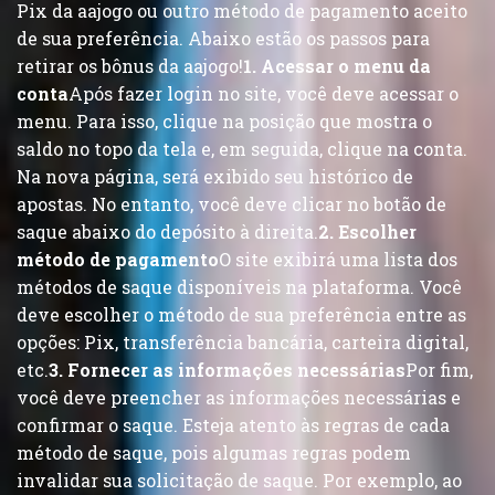
Pix da aajogo ou outro método de pagamento aceito
de sua preferência. Abaixo estão os passos para
retirar os bônus da aajogo!
1. Acessar o menu da
conta
Após fazer login no site, você deve acessar o
menu. Para isso, clique na posição que mostra o
saldo no topo da tela e, em seguida, clique na conta.
Na nova página, será exibido seu histórico de
apostas. No entanto, você deve clicar no botão de
saque abaixo do depósito à direita.
2. Escolher
método de pagamento
O site exibirá uma lista dos
métodos de saque disponíveis na plataforma. Você
deve escolher o método de sua preferência entre as
opções: Pix, transferência bancária, carteira digital,
etc.
3. Fornecer as informações necessárias
Por fim,
você deve preencher as informações necessárias e
confirmar o saque. Esteja atento às regras de cada
método de saque, pois algumas regras podem
invalidar sua solicitação de saque. Por exemplo, ao