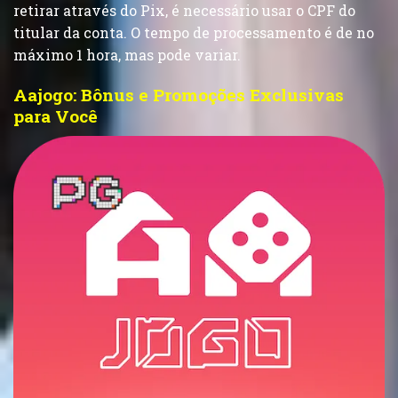
retirar através do Pix, é necessário usar o CPF do
titular da conta. O tempo de processamento é de no
máximo 1 hora, mas pode variar.
Aajogo: Bônus e Promoções Exclusivas
para Você