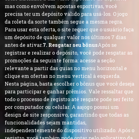
mas como envolvem apostas esportivas, você
precisa ter um depósito válido para usá-los. O jogo
da roleta da sorte também segue a mesma regra.
Para usar esta oferta, o site requer que o usuário faça
um depósito de qualquer valor nos últimos 7 dias
antes de ativar.
7. Resgatar seu bônus
Após se
registrar e realizar o depósito, você pode resgatar as
promoções da seguinte forma: acesse a seção
relevante a partir das guias no menu horizontal e
clique em ofertas no menu vertical à esquerda.
Nesta página, basta escolher o bônus que você deseja
para participar e ganhar prêmios. Vale ressaltar que
todo o processo de registro até resgate pode ser feito
por computador ou celular. A aajogo possui um
design de site responsivo, garantindo que todas as
funcionalidades sejam mantidas,
independentemente do dispositivo utilizado. Após o
registro, você também pode optar pelo aplicativo da