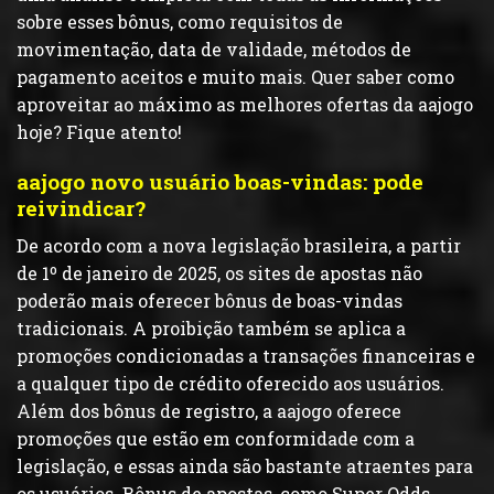
sobre esses bônus, como requisitos de
movimentação, data de validade, métodos de
pagamento aceitos e muito mais. Quer saber como
aproveitar ao máximo as melhores ofertas da aajogo
hoje? Fique atento!
aajogo novo usuário boas-vindas: pode
reivindicar?
De acordo com a nova legislação brasileira, a partir
de 1º de janeiro de 2025, os sites de apostas não
poderão mais oferecer bônus de boas-vindas
tradicionais. A proibição também se aplica a
promoções condicionadas a transações financeiras e
a qualquer tipo de crédito oferecido aos usuários.
Além dos bônus de registro, a aajogo oferece
promoções que estão em conformidade com a
legislação, e essas ainda são bastante atraentes para
os usuários. Bônus de apostas, como Super Odds,