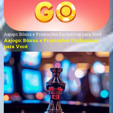
Aajogo: Bônus e Promoções Exclusivas para Você
Aajogo: Bônus e Promoções Exclusivas
para Você