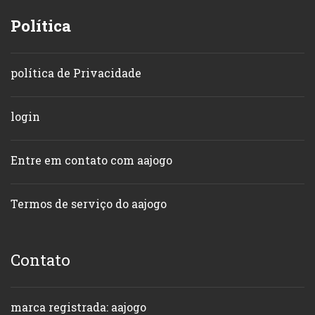
Política
política de Privacidade
login
Entre em contato com aajogo
Termos de serviço do aajogo
Contato
marca registrada: aajogo